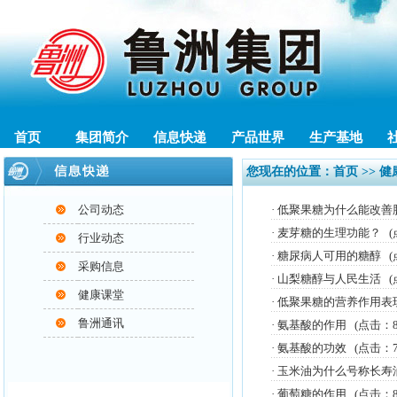
首页
集团简介
信息快递
产品世界
生产基地
您现在的位置：
首页
>> 
公司动态
·
低聚果糖为什么能改善
·
麦芽糖的生理功能？
(
行业动态
·
糖尿病人可用的糖醇
(
采购信息
·
山梨糖醇与人民生活
(
健康课堂
·
低聚果糖的营养作用表
鲁洲通讯
·
氨基酸的作用
(点击：8
·
氨基酸的功效
(点击：7
·
玉米油为什么号称长寿
·
葡萄糖的作用
(点击：8