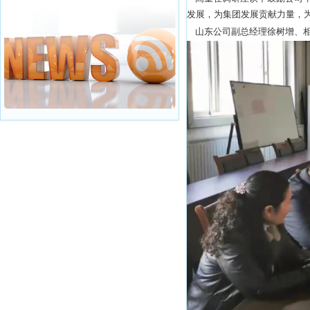
发展，为集团发展贡献力量，
山东公司副总经理徐树增、相